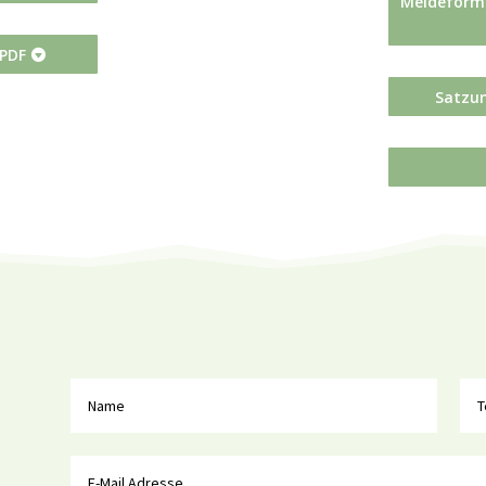
Meldeform
 PDF
Satzun