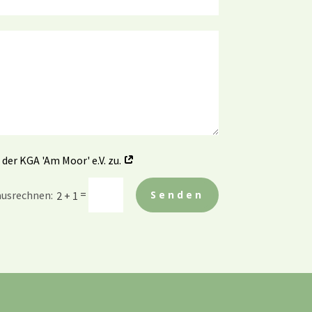
er KGA 'Am Moor' e.V. zu.
=
Senden
2 + 1