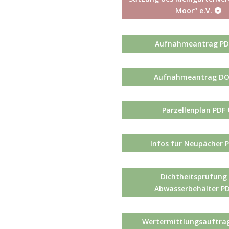
Moor“ e.V.
Aufnahmeantrag PD
Aufnahmeantrag D
Parzellenplan PDF
Infos für Neupächer 
Dichtheitsprüfung
Abwasserbehälter P
Wertermittlungsauftra