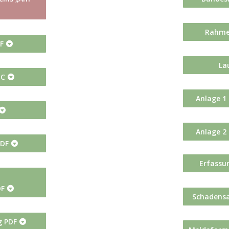
Rahme
F
La
OC
Anlage 1
Anlage 2
PDF
Erfassu
DF
Schadensa
g PDF