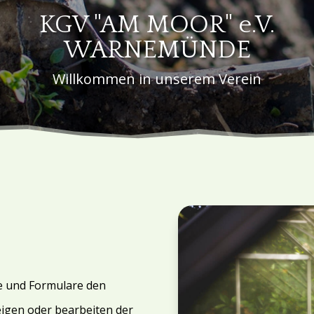
KGV "AM MOOR" e.V.
WARNEMÜNDE
Willkommen in unserem Verein
te und Formulare den
igen oder bearbeiten der