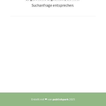
Suchanfrage entsprechen.
Erstellt mit ❤ von
publishpark
2025