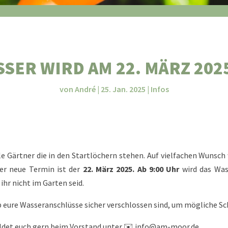
SSER WIRD AM 22. MÄRZ 202
von
André
|
25. Jan. 2025
|
Infos
lle Gärtner die in den Startlöchern stehen. Auf vielfachen Wunsc
Der neue Termin ist der
22. März 2025. Ab 9:00 Uhr
wird das Was
hr nicht im Garten seid.
ob eure Wasseranschlüsse sicher verschlossen sind, um mögliche S
det euch gern beim Vorstand unter ✉️ info@am-moor.de.