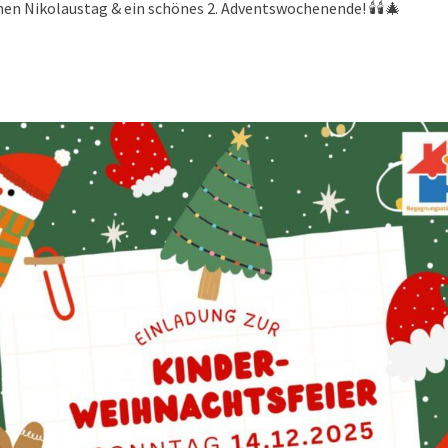
en Nikolaustag & ein schönes 2. Adventswochenende! 🕯️🕯️🎄