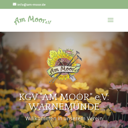
info@am-moor.de
KGV "AM MOOR" e.V.
WARNEMÜNDE
Willkommen in unserem Verein